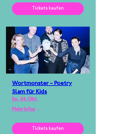
Tickets kaufen
Wortmonster - Poetry
Slam für Kids
So., 04. Okt.
Mehr Infos
Tickets kaufen