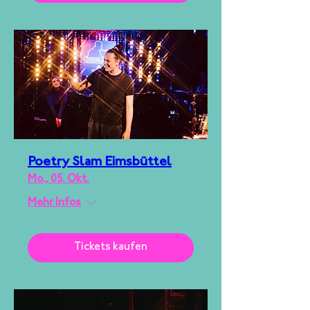
Poetry Slam Eimsbüttel
Mo., 05. Okt.
Mehr Infos
Tickets kaufen