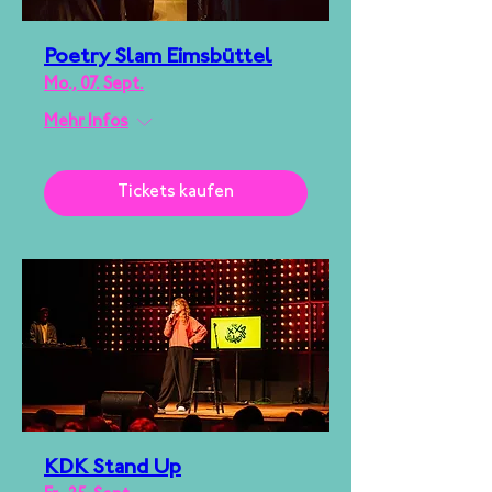
Poetry Slam Eimsbüttel
Mo., 07. Sept.
Mehr Infos
Tickets kaufen
KDK Stand Up