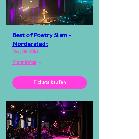
Best of Poetry Slam -
Norderstedt
Do., 08. Okt.
Mehr Infos
Tickets kaufen