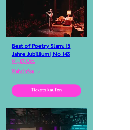
Best of Poetry Slam: 15
Jahre Jubiläum | No 143
Mi., 07. Okt.
Mehr Infos
Tickets kaufen