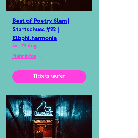
Best of Poetry Slam |
Startschuss #22 |
Elbphilharmonie
Sa., 29. Aug.
Mehr Infos
Tickets kaufen