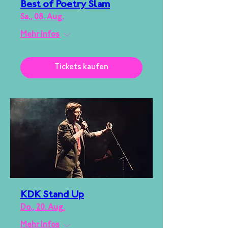
Best of Poetry Slam
Sa., 08. Aug.
Mehr Infos
Tickets kaufen
KDK Stand Up
Do., 20. Aug.
Mehr Infos