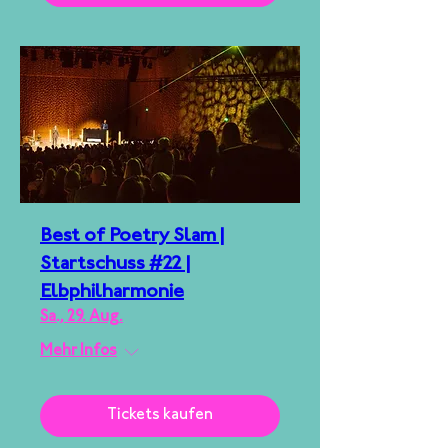
Best of Poetry Slam |
Startschuss #22 |
Elbphilharmonie
Sa., 29. Aug.
Mehr Infos
Tickets kaufen