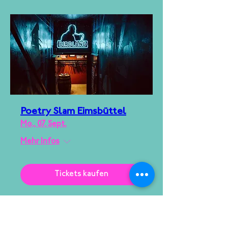
Poetry Slam Eimsbüttel
Mo., 07. Sept.
Mehr Infos
Tickets kaufen