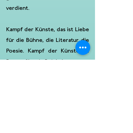
verdient.
Kampf der Künste, das ist Liebe
für die Bühne, die Literatur, die
Poesie. Kampf der Künste ist
Poetry Slam in Reinkultur.
Gegründet wurde der Kampf
der Künste 2005 von Jan-Oliver
Lange, der ihn seit 2015
gemeinsam mit Elisa Fischer
leitet. Heute ist der Kampf der