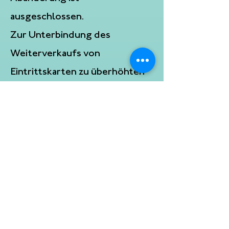
ausgeschlossen.
Zur Unterbindung des
Weiterverkaufs von
Eintrittskarten zu überhöhten
Preisen wird die Zustimmung
der 10 Punkte GmbH zum
Eintritt eines Dritten in den
Veranstaltungsvertrag in den
folgenden Fällen nicht erteilt:
– bei gewerblicher oder
kommerzieller Veräußerung
des Besuchsrechts oder von