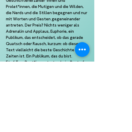
Geschichtenerzähler*innen und 
Prolet*innen, die Mutigen und die Wilden, 
die Nerds und die Stillen begegnen und nur 
mit Worten und Gesten gegeneinander 
antreten. Der Preis? Nichts weniger als 
Adrenalin und Applaus, Euphorie, ein 
Publikum, das entscheidet, ob das gerade 
Quatsch oder Rausch, kurzum: ob dieser 
Text vielleicht die beste Geschichte aller 
Zeiten ist. Ein Publikum, das du bist.
Fünf Top-Poet*innen treten beim Best of 
Poetry Slam gegeneinander an und wollen 
nichts weniger als in deinen Kopf, deine 
Ohren, deine Gunst. Moderiert von 
beliebten Slam-Moderator*innen, 
präsentiert von Kampf der Künste.
Ein Slam von Kampf der Künste
Eine Produktion der 10 Punkte GmbH
Veranstalter: Stadeum Kultur- und 
Tagungszentrum GmbH und Co.Betriebs KG