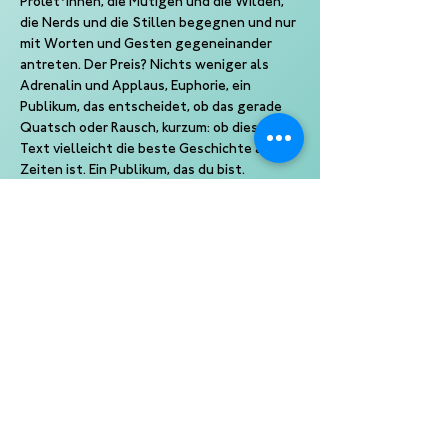
Prolet*innen, die Mutigen und die Wilden, 
die Nerds und die Stillen begegnen und nur 
mit Worten und Gesten gegeneinander 
antreten. Der Preis? Nichts weniger als 
Adrenalin und Applaus, Euphorie, ein 
Publikum, das entscheidet, ob das gerade 
Quatsch oder Rausch, kurzum: ob dieser 
Text vielleicht die beste Geschichte aller 
Zeiten ist. Ein Publikum, das du bist.
Fünf Top-Poet*innen treten beim Best of 
Poetry Slam gegeneinander an und wollen 
nichts weniger als in deinen Kopf, deine 
Ohren, deine Gunst. Moderiert von 
beliebten Slam-Moderator*innen, 
präsentiert von Kampf der Künste.
Ein Slam von Kampf der Künste
Eine Produktion der 10 Punkte GmbH
Veranstalter: Volkstheater Rostock 