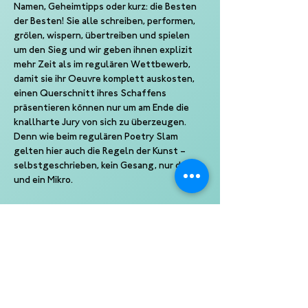
Namen, Geheimtipps oder kurz: die Besten 
der Besten! Sie alle schreiben, performen, 
grölen, wispern, übertreiben und spielen 
um den Sieg und wir geben ihnen explizit 
mehr Zeit als im regulären Wettbewerb, 
damit sie ihr Oeuvre komplett auskosten, 
einen Querschnitt ihres Schaffens 
präsentieren können nur um am Ende die 
knallharte Jury von sich zu überzeugen. 
Denn wie beim regulären Poetry Slam 
gelten hier auch die Regeln der Kunst – 
selbstgeschrieben, kein Gesang, nur du 
und ein Mikro.
Um dieses Feuerwerk der literarischen 
Unterhaltung in den Olymp des Nightlife 
zu heben führt der charmanteste 
Hamburger Conferencier David Friedrich 
durch den Abend und begrüßt mit euch 
zusammen vier der krassesten Slam 
Poet*innen des deutschsprachigen 