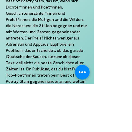
Best of Poetry Slam, das ist, wenn sich 
Dichter*innen und Poet*innen, 
Geschichtenerzähler*innen und 
Prolet*innen, die Mutigen und die Wilden, 
die Nerds und die Stillen begegnen und nur 
mit Worten und Gesten gegeneinander 
antreten. Der Preis? Nichts weniger als 
Adrenalin und Applaus, Euphorie, ein 
Publikum, das entscheidet, ob das gerade 
Quatsch oder Rausch, kurzum: ob dieser 
Text vielleicht die beste Geschichte aller 
Zeiten ist. Ein Publikum, das du bist.Fünf 
Top-Poet*innen treten beim Best of 
Poetry Slam gegeneinander an und wollen 
nichts weniger als in deinen Kopf, deine 
Ohren, deine Gunst. Moderiert von 
beliebten Slam-Moderator*innen, 
präsentiert von Kampf der Künste.
Ein Slam von Kampf der Künste
Eine Produktion der 10 Punkte GmbH