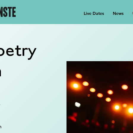
Live Dates
News
oetry
m
r
n