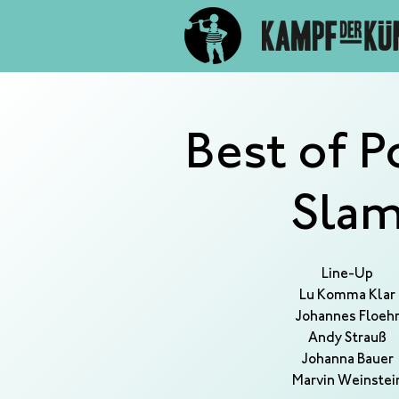
Best of P
Sla
Line-Up
Lu Komma Klar
Johannes Floeh
Andy Strauß
Johanna Bauer
Marvin Weinstei