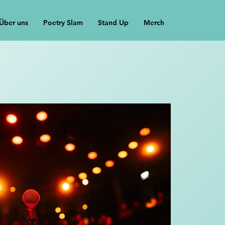
Über uns
Poetry Slam
Stand Up
Merch