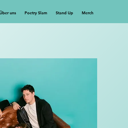
Über uns
Poetry Slam
Stand Up
Merch