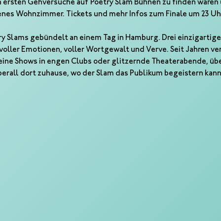
ren ersten Gehversuche auf Poetry Slam Bühnen zu finden waren
genes Wohnzimmer. Tickets und mehr Infos zum Finale um 23 Uhr 
y Slams gebündelt an einem Tag in Hamburg. Drei einzigartige 
voller Emotionen, voller Wortgewalt und Verve. Seit Jahren ve
eine Shows in engen Clubs oder glitzernde Theaterabende, üb
berall dort zuhause, wo der Slam das Publikum begeistern kann