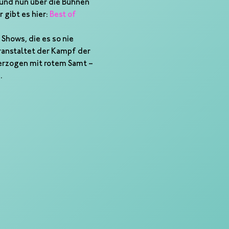
 und nun über die Bühnen 
gibt es hier: 
Best of 
Shows, die es so nie 
ranstaltet der Kampf der 
erzogen mit rotem Samt – 
.