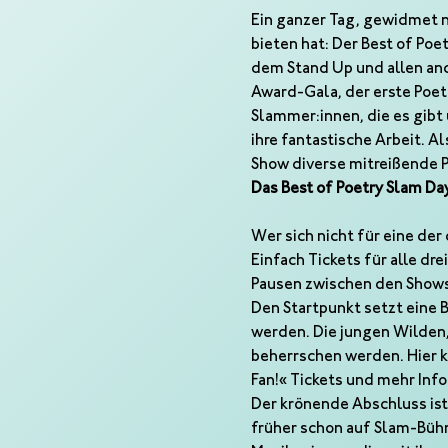
Ein ganzer Tag, gewidmet n
bieten hat: Der Best of Poe
dem Stand Up und allen and
Award-Gala, der erste Poet
Slammer:innen, die es gibt
ihre fantastische Arbeit. Al
Show diverse mitreißende 
Das Best of Poetry Slam Da
Wer sich nicht für eine der 
Einfach Tickets für alle d
Pausen zwischen den Shows
Den Startpunkt setzt eine B
werden. Die jungen Wilden,
beherrschen werden. Hier k
Fan!« Tickets und mehr Infos
Der krönende Abschluss ist
früher schon auf Slam-Bühn