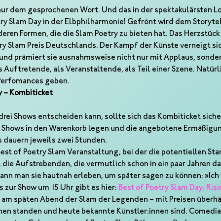
ur dem gesprochenen Wort. Und das in der spektakulärsten Lo
try Slam Day in der Elbphilharmonie! Gefrönt wird dem Storyte
eren Formen, die die Slam Poetry zu bieten hat. Das Herzstück 
ry Slam Preis Deutschlands. Der Kampf der Künste verneigt si
 und prämiert sie ausnahmsweise nicht nur mit Applaus, sondern
s Auftretende, als Veranstaltende, als Teil einer Szene. Natürli
Perfomances geben.
y – Kombiticket
drei Shows entscheiden kann, sollte sich das Kombiticket sichern
rei Shows in den Warenkorb legen und die angebotene Ermäßigun
 dauern jeweils zwei Stunden.
est of Poetry Slam Veranstaltung, bei der die potentiellen Sta
 die Aufstrebenden, die vermutlich schon in ein paar Jahren 
ann man sie hautnah erleben, um später sagen zu können: »Ich
 zur Show um 15 Uhr gibt es hier: 
Best of Poetry Slam Day: Risi
 am späten Abend der Slam der Legenden – mit Preisen überhäu
en standen und heute bekannte Künstler:innen sind. Comedian