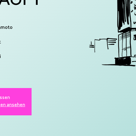
AUFT
amoto
t
i
ssen
gen ansehen