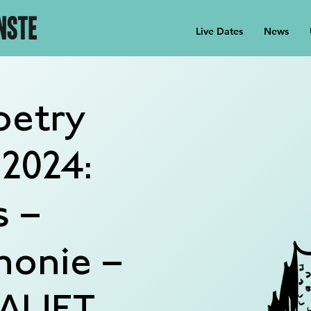
Live Dates
News
oetry
2024:
s –
monie –