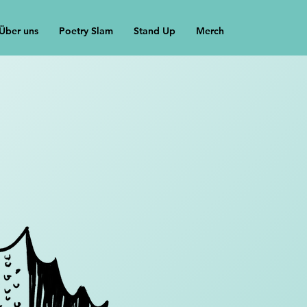
Über uns
Poetry Slam
Stand Up
Merch