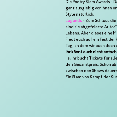
Die Poetry Slam Awards - D
ganz ausgiebig vor ihnen u
Style natürlich.  
Legends
 - Zum Schluss die
sind sie abgefeierte Autor
Lebens. Aber dieses eine M
Freut euch auf ein Fest der
Tag, an dem wir euch doch e
Ihr könnt euch nicht entsc
´s: Ihr bucht Tickets für a
den Gesamtpreis. Schon ab 8
zwischen den Shows dauern
Ein Slam von Kampf der Kü