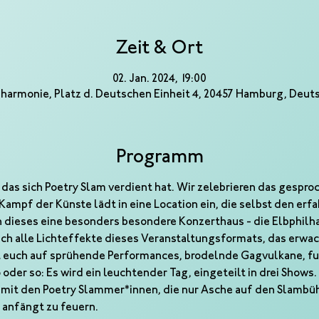
Zeit & Ort
02. Jan. 2024, 19:00
lharmonie, Platz d. Deutschen Einheit 4, 20457 Hamburg, Deut
Programm
 das sich Poetry Slam verdient hat. Wir zelebrieren das gesproc
Kampf der Künste lädt in eine Location ein, die selbst den erfa
n dieses eine besonders besondere Konzerthaus - die Elbphilh
fach alle Lichteffekte dieses Veranstaltungsformats, das erwa
ut euch auf sprühende Performances, brodelnde Gagvulkane, f
oder so: Es wird ein leuchtender Tag, eingeteilt in drei Shows.
 mit den Poetry Slammer*innen, die nur Asche auf den Slambühn
 anfängt zu feuern.  