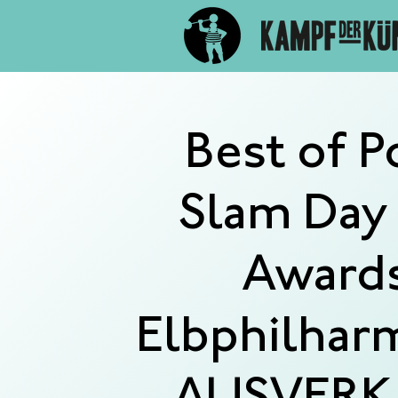
Best of P
Slam Day 
Award
Elbphilhar