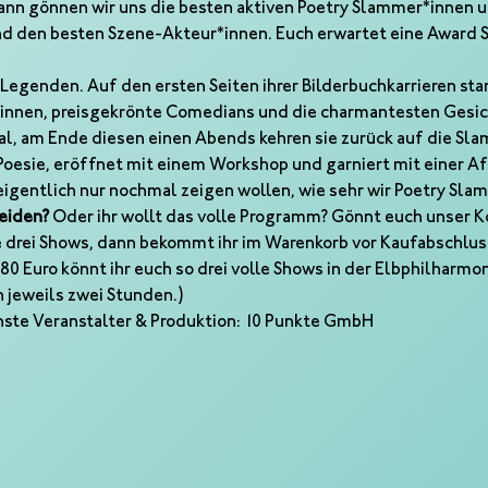
ann gönnen wir uns die besten aktiven Poetry Slammer*innen 
nd den besten Szene-Akteur*innen. Euch erwartet eine Award S
 Legenden. Auf den ersten Seiten ihrer Bilderbuchkarrieren sta
*innen, preisgekrönte Comedians und die charmantesten Gesic
al, am Ende diesen einen Abends kehren sie zurück auf die Sla
 Poesie, eröffnet mit einem Workshop und garniert mit einer Af
igentlich nur nochmal zeigen wollen, wie sehr wir Poetry Slam
heiden?
 Oder ihr wollt das volle Programm? Gönnt euch unser Ko
lle drei Shows, dann bekommt ihr im Warenkorb vor Kaufabschlus
0 Euro könnt ihr euch so drei volle Shows in der Elbphilharmon
 jeweils zwei Stunden.)
nste Veranstalter & Produktion: 10 Punkte GmbH