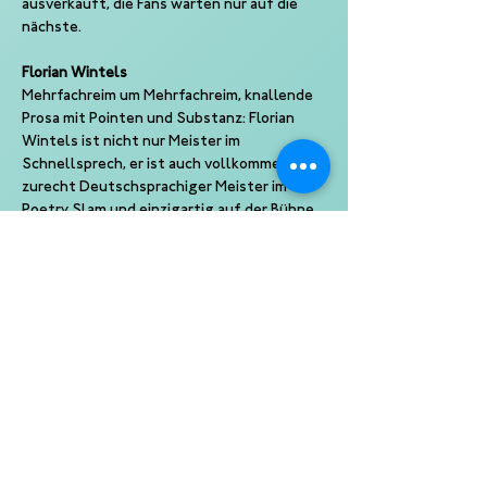
ausverkauft, die Fans warten nur auf die 
nächste.
Florian Wintels
Mehrfachreim um Mehrfachreim, knallende 
Prosa mit Pointen und Substanz: Florian 
Wintels ist nicht nur Meister im 
Schnellsprech, er ist auch vollkommen 
zurecht Deutschsprachiger Meister im 
Poetry Slam und einzigartig auf der Bühne. 
Seine Sprache fundiert, seine Reime 
perfekt, jeder Jambus geschliffen und 
grandios präsentiert – Florian tanzt quasi 
über die Bühne, spielerisch nimmt er sich 
den großen Themen an und verpackt die 
Moral in seiner Liebe zur Sprache und zum 
Detail.
Pauline Füg
Sie ist eine der herausragendsten Stimmen 
der Spoken Word Szene, tourt seit vielen 
Jahren durch Deutschland und jede ihrer 