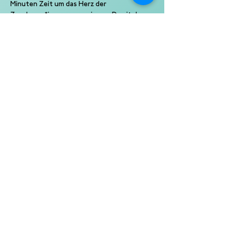
Minuten Zeit um das Herz der 
Zuschauer*innen zu gewinnen. Damit das 
Ganze noch abgerundet wird gibt es 
zusätzlich immer einen musikalischen Gast, 
der euch mit feinen Tönen und Humor 
einlullt und selbstverständlich eine 
famose Moderation von David Friedrich. 
Also lehnt euch zurück und genießt die 
Show und wenn ihr glückselig in die 
Hamburger Nacht hinauswandert seid ihr 
euch sicher, dass der Abend perfekt war. 
Denn nach einem Best of Poetry Slam im 
Ernst Deutsch Theater fehlt es an nichts.
Ein Slam von Kampf der Künste 
Eine Produktion der 10 Punkte GmbH 
Veranstalter: Ernst Deutsch Theater