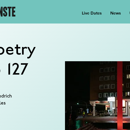
Live Dates
News
oetry
 127
edrich
les