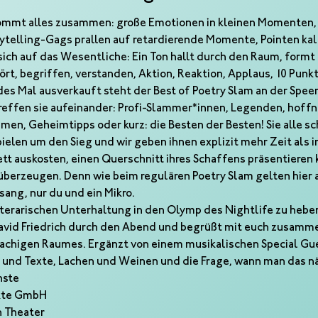
ommt alles zusammen: große Emotionen in kleinen Momenten, g
orytelling-Gags prallen auf retardierende Momente, Pointen ka
sich auf das Wesentliche: Ein Ton hallt durch den Raum, formt 
rt, begriffen, verstanden, Aktion, Reaktion, Applaus, 10 Punkt
des Mal ausverkauft steht der Best of Poetry Slam an der Spee
effen sie aufeinander: Profi-Slammer*innen, Legenden, hoffn
n, Geheimtipps oder kurz: die Besten der Besten! Sie alle sch
pielen um den Sieg und wir geben ihnen explizit mehr Zeit als
ett auskosten, einen Querschnitt ihres Schaffens präsentieren
 überzeugen. Denn wie beim regulären Poetry Slam gelten hier 
ang, nur du und ein Mikro.
terarischen Unterhaltung in den Olymp des Nightlife zu hebe
vid Friedrich durch den Abend und begrüßt mit euch zusammen
chigen Raumes. Ergänzt von einem musikalischen Special Gues
 und Texte, Lachen und Weinen und die Frage, wann man das nä
nste 
nkte GmbH 
h Theater