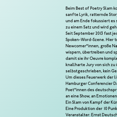
Beim Best of Poetry Slam k
sanfte Lyrik, ratternde St
und am Ende fokussiert es 
zu einem Satz und wird gehö
Seit September 2013 fast je
Spoken-Word-Szene. Hier tr
Newcomer*innen, große Name
wispern, übertreiben und s
damit sie ihr Oeuvre kompl
knallharte Jury von sich zu
selbstgeschrieben, kein Ges
Um dieses Feuerwerk der li
Hamburger Conferencier Da
Poet*innen des deutschspra
an eine Show, an Emotionen
Ein Slam von Kampf der Kü
Eine Produktion der 10 Pu
Veranstalter: Ernst Deutsc