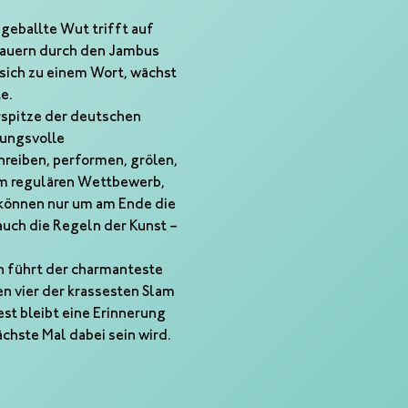
eballte Wut trifft auf 
lauern durch den Jambus 
sich zu einem Wort, wächst 
e.
rspitze der deutschen 
ungsvolle 
reiben, performen, grölen, 
 im regulären Wettbewerb, 
 können nur um am Ende die 
auch die Regeln der Kunst – 
n führt der charmanteste 
 vier der krassesten Slam 
t bleibt eine Erinnerung 
chste Mal dabei sein wird.