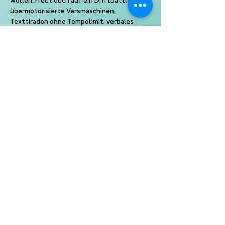
wollen. Freut euch auf ein Driftbattle für 
übermotorisierte Versmaschinen, 
Texttiraden ohne Tempolimit, verbales 
Eiskunstlaufen mit den scharfen Kanten 
der Sprache über das brennende Eis der 
Fantasie. Okay, okay, das war wirklich einer 
zu viel. Aber beim Best of Poetry Slam wird 
es eben "keinen zu viel" geben, denn eines 
versprechen wir euch: Ihr werdet nicht nach 
Hause gehen wollen.
Ein Slam von Kampf der Künste
Eine Produktion der 10 Punkte GmbH
Veranstalter: Kulturwerk am See 
Norderstedt