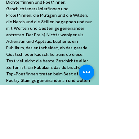
Dichter*innen und Poet*innen, 
Geschichtenerzähler*innen und 
Prolet*innen, die Mutigen und die Wilden, 
die Nerds und die Stillen begegnen und nur 
mit Worten und Gesten gegeneinander 
antreten. Der Preis? Nichts weniger als 
Adrenalin und Applaus, Euphorie, ein 
Publikum, das entscheidet, ob das gerade 
Quatsch oder Rausch, kurzum: ob dieser 
Text vielleicht die beste Geschichte aller 
Zeiten ist. Ein Publikum, das du bist.Fünf 
Top-Poet*innen treten beim Best of 
Poetry Slam gegeneinander an und wollen 
nichts weniger als in deinen Kopf, deine 
Ohren, deine Gunst. Moderiert von 
beliebten Slam-Moderator*innen, 
präsentiert von Kampf der Künste.
Ein Slam von Kampf der Künste
Eine Produktion der 10 Punkte GmbH