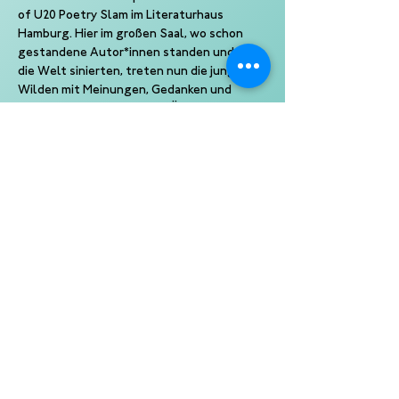
of U20 Poetry Slam im Literaturhaus 
Hamburg. Hier im großen Saal, wo schon 
gestandene Autor*innen standen und über 
die Welt sinierten, treten nun die jungen 
Wilden mit Meinungen, Gedanken und 
Hoffnung auf. Wie bei den Ü20 Best ofs 
treten hier 4 der besten Poet*innen unter 
20 Jahren auf, darunter auch alte Bekannte 
und neue Gesichter und als kleines 
Schmankerl ein musikalischer Gast.
Ein Slam von Kampf der Künste 
Eine Produktion der Slam Kultur gGmbH 
Veranstalter: Literaturhaus Hamburg
©
2026 Kampf der Künste
|
Newsletter
|
Kontakt
|
Datenschutzerklärung
|