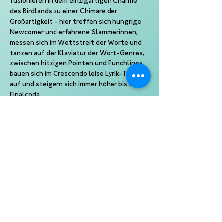
fusionieren in dem einzigartigen Charme 
des Birdlands zu einer Chimäre der 
Großartigkeit – hier treffen sich hungrige 
Newcomer und erfahrene Slammerinnen, 
messen sich im Wettstreit der Worte und 
tanzen auf der Klaviatur der Wort-Genres, 
zwischen hitzigen Pointen und Punchlines 
bauen sich im Crescendo leise Lyrik-Töne 
auf und steigern sich immer höher bis zur 
Finalcoda.
Slam, so wie er sein sollte, so wie alles 
damals in Chicago begann: mit ein paar 
verrückten Ideen, einem kühlen Drink und 
einem Mikrofon - mehr braucht es nicht für 
die smootheste Literaturveranstaltung in 
ganz Hamburg.
Ein Kampf der Künste Slam 
Eine Produktion der 10 Punkte GmbH 
Veranstalter: BIRDLAND Hamburg GbR