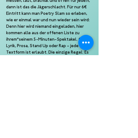
messen, laut, brachial und offen für jede:n, 
dann ist das die Jägerschlacht. Für nur 6€ 
Eintritt kann man Poetry Slam so erleben, 
wie er einmal war und nun wieder sein wird: 
Denn hier wird niemand eingeladen, hier 
kommen alle aus der offenen Liste zu 
ihrem*seinem 5-Minuten-Spektakel. Ob 
Lyrik, Prosa, Stand Up oder Rap – jede 
Textform ist erlaubt. Die einzige Regel: Es 
muss selbstgeschrieben sein. Back to the 
roots und ab in die Zukunft, Untergrund im 
Grünen Jäger!
Moderation: Klara Györbiro
Anmeldungen für Künstler*innen unter 
hamburg@kampf-der-kuenste.de
Ein Slam von Kampf der Künste Eine 
Produktion der Slam Kultur gGmbH 
Veranstalter: 105 VIERTEL gGmbH