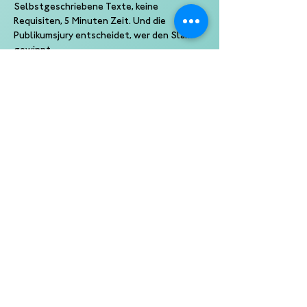
Selbstgeschriebene Texte, keine 
Requisiten, 5 Minuten Zeit. Und die 
Publikumsjury entscheidet, wer den Slam 
gewinnt.
Außerhalb des Wettbewerbs gibt es jedes 
Mal einen Featured Poet als Stargast.
Slam wie er früher war – rough und roh, 
getestet und laut, leise und live. Und 
vielleicht seht ihr hier als erste die Stars 
von morgen!
Eine Veranstaltung von Kampf der Künste
Eine Produktion der Slam Kultur gGmbH
Veranstalter: Haus 73 Hamburg