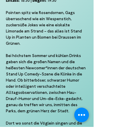
Einlass:
 18:30 | 
Beginn:
 19:30
Pointen spitz wie Rosendornen, Gags 
überraschend wie ein Wespenstich, 
zuckersüße Jokes wie eine eiskalte 
Limonade am Strand – das alles ist Stand 
Up in Planten un Blomen bei Draussen im 
Grünen.
Bei höchstem Sommer und kühlen Drinks 
geben sich die großen Namen und die 
heißesten Newcomer*innen der deutschen 
Stand Up Comedy-Szene die Klinke in die 
Hand. Ob bitterböser, schwarzer Humor 
oder intelligent verschachtelte 
Alltagsobservationen, zwischen Hau-
Drauf-Humor und Um-die-Ecke-gedacht, 
genau da treffen wir uns, inmitten des 
Parks, dem grünen Herz der Stadt.
Dort wo sonst die Vöglein singen und die 
Insekten summen, da stellen wir euch ein 