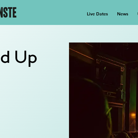
Live Dates
News
nd Up
n