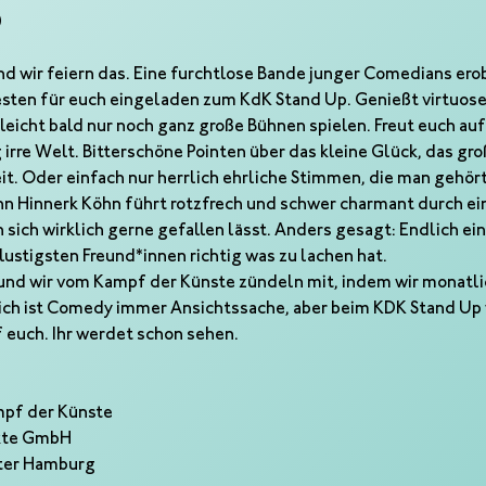
0
wir feiern das. Eine furchtlose Bande junger Comedians erob
testen für euch eingeladen zum KdK Stand Up. Genießt virtuos
lleicht bald nur noch ganz große Bühnen spielen. Freut euch auf 
 irre Welt. Bitterschöne Pointen über das kleine Glück, das gro
t. Oder einfach nur herrlich ehrliche Stimmen, die man gehört
 Hinnerk Köhn führt rotzfrech und schwer charmant durch ein
sich wirklich gerne gefallen lässt. Anders gesagt: Endlich ei
ustigsten Freund*innen richtig was zu lachen hat.
und wir vom Kampf der Künste zündeln mit, indem wir monatlic
ich ist Comedy immer Ansichtssache, aber beim KDK Stand Up w
euch. Ihr werdet schon sehen.
mpf der Künste
nkte GmbH
ater Hamburg