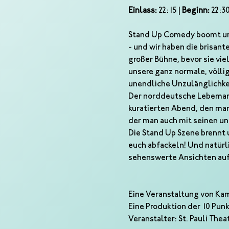
Einlass:
 22:15 | 
Beginn:
 22:3
Stand Up Comedy boomt und 
- und wir haben die brisan
großer Bühne, bevor sie vie
unsere ganz normale, völlig
unendliche Unzulänglichkei
Der norddeutsche Lebemann
kuratierten Abend, den man 
der man auch mit seinen unl
Die Stand Up Szene brennt 
euch abfackeln! Und natürl
sehenswerte Ansichten auf 
Eine Veranstaltung von Ka
Eine Produktion der 10 Pu
Veranstalter: St. Pauli The