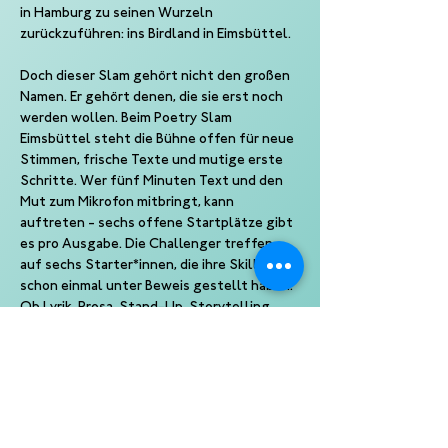
in Hamburg zu seinen Wurzeln 
zurückzuführen: ins Birdland in Eimsbüttel.
Doch dieser Slam gehört nicht den großen 
Namen. Er gehört denen, die sie erst noch 
werden wollen. Beim Poetry Slam 
Eimsbüttel steht die Bühne offen für neue 
Stimmen, frische Texte und mutige erste 
Schritte. Wer fünf Minuten Text und den 
Mut zum Mikrofon mitbringt, kann 
auftreten - sechs offene Startplätze gibt 
es pro Ausgabe. Die Challenger treffen 
auf sechs Starter*innen, die ihre Skills 
schon einmal unter Beweis gestellt haben. 
Ob Lyrik, Prosa, Stand-Up, Storytelling 
oder Rap: Jede Form ist erlaubt. Die einzige 
Regel - der Text ist selbstgeschrieben.
Ein Mikrofon. Zwölf Startplätze. Hundert 
gespitzte Ohren. Direkt, ungefiltert und 
voller Energie.