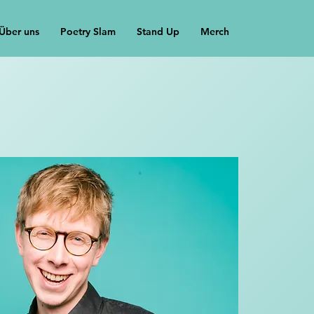
Über uns
Poetry Slam
Stand Up
Merch