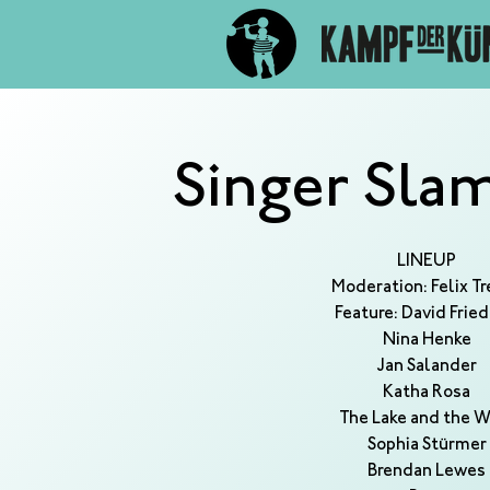
Singer Slam
LINEUP
Moderation: Felix T
Feature: David Fried
Nina Henke
Jan Salander
Katha Rosa
The Lake and the W
Sophia Stürmer
Brendan Lewes