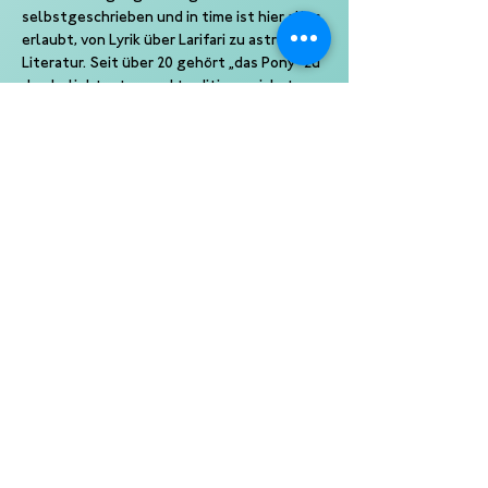
selbstgeschrieben und in time ist hier alles 
erlaubt, von Lyrik über Larifari zu astreiner 
Literatur. Seit über 20 gehört „das Pony“ zu 
den beliebtesten und traditionsreichsten 
Slams Deutschlands, überzeugte 
tausende Menschen und das immer wieder, 
jeden Monat aufs Neue.
Jeden dritten Donnerstag im Monat.
Gefördert durch die Freie und Hansestadt 
Hamburg, Behörde für Kultur und Medien.
Ein Slam von Kampf der Künste
Eine Produktion der 10 Punkte GmbH
Veranstalter: Haus 73 Hamburg