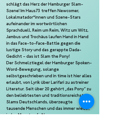
schlägt das Herz der Hamburger Slam-
Szene! Im Haus73 treffen Newcomer, 
Lokalmatador*innen und Szene-Stars 
aufeinander im wortwörtlichen 
Sprachduell, Reim um Reim, Witz um Witz, 
Jambus und Trochäus laufen Hand in Hand 
in das Face-to-Face-Battle gegen die 
lustige Story und das gerappte Dada-
Gedicht – das ist Slam the Pony!
Der Schmelztiegel der Hamburger Spoken-
Word-Bewegung, solange 
selbstgeschrieben und in time ist hier alles 
erlaubt, von Lyrik über Larifari zu astreiner 
Literatur. Seit über 20 gehört „das Pony“ zu 
den beliebtesten und traditionsreichsten 
Slams Deutschlands, überzeugte 
tausende Menschen und das immer wieder, 
jeden Monat aufs Neue.
Jeden dritten Donnerstag im Monat.