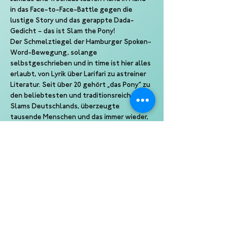
in das Face-to-Face-Battle gegen die 
lustige Story und das gerappte Dada-
Gedicht – das ist Slam the Pony!
Der Schmelztiegel der Hamburger Spoken-
Word-Bewegung, solange 
selbstgeschrieben und in time ist hier alles 
erlaubt, von Lyrik über Larifari zu astreiner 
Literatur. Seit über 20 gehört „das Pony“ zu 
den beliebtesten und traditionsreichsten 
Slams Deutschlands, überzeugte 
tausende Menschen und das immer wieder, 
jeden Monat aufs Neue.
Jeden dritten Donnerstag im Monat.
Ein Slam von Kampf der Künste
Eine Produktion der 10 Punkte GmbH
Veranstalter: Haus 73 Hamburg