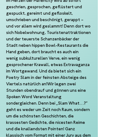
im Herzen der Hafencity wird ab sofort 
geschrien, gesprochen, geflüstert und 
gespuckt, gereimt und gefloskelt, 
umschrieben und beschönigt, gerappt – 
und vor allem wird geslammt! Denn dort wo 
sich Nobelwohnung, Touristenattraktionen 
und der teuerste Schanzenbäcker der 
Stadt neben hippen Bowl-Restaurants die 
Hand geben, dort braucht es auch ein 
wenig subkulturellen Verve, ein wenig 
gesprochener Krawall, etwas Extravaganza 
im Wortgewand. Und da bietet sich ein 
Poetry Slam in der feinsten Absteige des 
Viertels natürlich an!Wir legen zwei 
Stunden obendrauf und gönnen uns eine 
Spoken Word Veranstaltung 
sondergleichen. Denn bei „Slam What…?“ 
geht es weder um Zeit noch Raum, sondern 
um die schönsten Geschichten, die 
krassesten Gedichte, die nicesten Reime 
und die knallendsten Pointen! Ganz 
klassisch vom Format mit einer Jury aus dem 