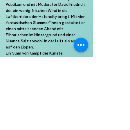
Publikum und mit Moderator David Friedrich 
der ein wenig frischen Wind in die 
Luftkorridore der Hafencity bringt. Mit vier 
fantastischen Slammer*innen gestaltet er 
einen mitreissenden Abend mit 
Elbrauschen im Hintergrund und einer 
Nuance Salz sowohl in der Luft als auch 
auf den Lippen.
Ein Slam von Kampf der Künste
Eine Produktion der 10 Punkte GmbH
Veranstalter: 25hours Hotel HafenCity 
Hamburg
#kultur
#humor
#hamburg
#poetryslam
_________________________
Line-Up
Hinnerk Köhn
Florian Wintels
Lucia Lucia
Anna Bartling
Moderation
David Friedrich