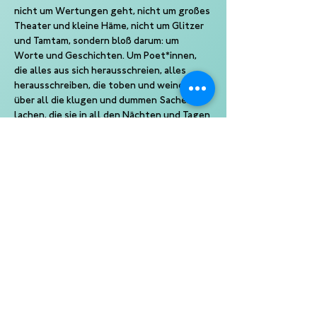
nicht um Wertungen geht, nicht um großes 
Theater und kleine Häme, nicht um Glitzer 
und Tamtam, sondern bloß darum: um 
Worte und Geschichten. Um Poet*innen, 
die alles aus sich herausschreien, alles 
herausschreiben, die toben und weinen, die 
über all die klugen und dummen Sachen 
lachen, die sie in all den Nächten und Tagen 
machen. Die Jury, die noch immer zufällig 
und willkürlich aus dem Publikum gewählt 
wird, hält dann ein Schild hoch. Von 1 bis 10, 
von „Was zum Teufel…?“ bis „Ich will nie 
wieder etwas anderes als dich sehen“.
Wild und voller Flausen, geniale Poetinnen 
und Wortbanausen, alles da, alles wie es 
schon immer war, weil es nur verspricht, 
was es auch hält: einfach Poetry Slam, 
einfach das Beste der Welt.
Ein Slam von Kampf der Künste