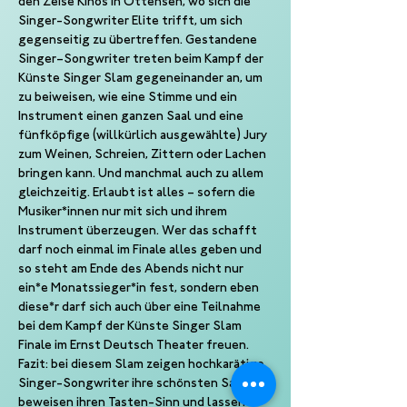
den Zeise Kinos in Ottensen, wo sich die 
Singer-Songwriter Elite trifft, um sich 
gegenseitig zu übertreffen. Gestandene 
Singer–Songwriter treten beim Kampf der 
Künste Singer Slam gegeneinander an, um 
zu beiweisen, wie eine Stimme und ein 
Instrument einen ganzen Saal und eine 
fünfköpfige (willkürlich ausgewählte) Jury 
zum Weinen, Schreien, Zittern oder Lachen 
bringen kann. Und manchmal auch zu allem 
gleichzeitig. Erlaubt ist alles – sofern die 
Musiker*innen nur mit sich und ihrem 
Instrument überzeugen. Wer das schafft 
darf noch einmal im Finale alles geben und 
so steht am Ende des Abends nicht nur 
ein*e Monatssieger*in fest, sondern eben 
diese*r darf sich auch über eine Teilnahme 
bei dem Kampf der Künste Singer Slam 
Finale im Ernst Deutsch Theater freuen.
Fazit: bei diesem Slam zeigen hochkarätige 
Singer-Songwriter ihre schönsten Saiten, 
beweisen ihren Tasten-Sinn und lassen 