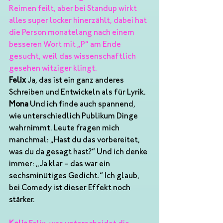
Reimen feilt, aber bei Standup wirkt 
alles super locker hinerzählt, dabei hat 
die Person monatelang nach einem 
besseren Wort mit „P“ am Ende 
gesucht, weil das wissenschaftlich 
gesehen witziger klingt.
Felix
 Ja, das ist ein ganz anderes 
Schreiben und Entwickeln als für Lyrik.
Mona
 Und ich finde auch spannend, 
wie unterschiedlich Publikum Dinge 
wahrnimmt. Leute fragen mich 
manchmal: „Hast du das vorbereitet, 
was du da gesagt hast?“ Und ich denke 
immer: „Ja klar – das war ein 
sechsminütiges Gedicht.“ Ich glaub, 
bei Comedy ist dieser Effekt noch 
stärker.