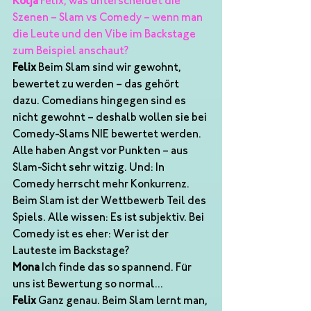
Kolja
 Felix, was unterscheidet die 
Szenen – Slam vs Comedy – wenn man 
die Leute und den Vibe im Backstage 
zum Beispiel anschaut?
Felix
 Beim Slam sind wir gewohnt, 
bewertet zu werden – das gehört 
dazu. Comedians hingegen sind es 
nicht gewohnt – deshalb wollen sie bei 
Comedy-Slams NIE bewertet werden. 
Alle haben Angst vor Punkten – aus 
Slam-Sicht sehr witzig. Und: In 
Comedy herrscht mehr Konkurrenz. 
Beim Slam ist der Wettbewerb Teil des 
Spiels. Alle wissen: Es ist subjektiv. Bei 
Comedy ist es eher: Wer ist der 
Lauteste im Backstage?
Mona
 Ich finde das so spannend. Für 
uns ist Bewertung so normal...
Felix
 Ganz genau. Beim Slam lernt man, 