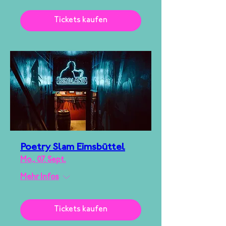
Tickets kaufen
Poetry Slam Eimsbüttel
Mo., 07. Sept.
Mehr Infos
Tickets kaufen