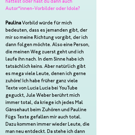
hattest oder hast du dann auch 
Autor*innen-Vorbilder oder Idole?
Paulina
 Vorbild würde für mich 
bedeuten, dass es jemanden gibt, der 
mir so meine Richtung vorgibt, der ich 
dann folgen möchte. Also eine Person, 
die meinen Weg zuerst geht und ich 
laufe ihn nach. In dem Sinne habe ich 
tatsächlich keins. Aber natürlich gibt 
es mega viele Leute, denen ich gerne 
zuhöre! Ich habe früher ganz viele 
Texte von Lucia Lucia bei YouTube 
geguckt, Jule Weber berührt mich 
immer total, da kriege ich jedes Mal 
Gänsehaut beim Zuhören und Pauline 
Fügs Texte gefallen mir auch total. 
Dazu kommen immer wieder Leute, die 
man neu entdeckt. Da stehe ich dann 