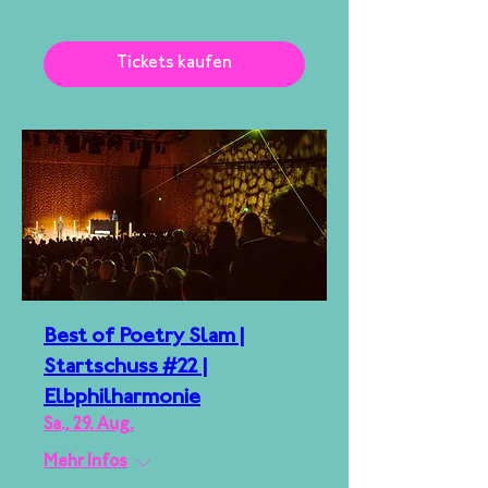
Tickets kaufen
Best of Poetry Slam |
Startschuss #22 |
Elbphilharmonie
Sa., 29. Aug.
Mehr Infos