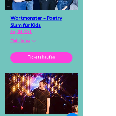
Wortmonster - Poetry
Slam für Kids
So., 04. Okt.
Mehr Infos
Tickets kaufen