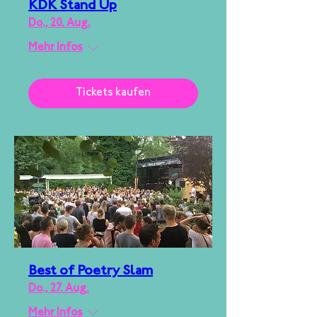
KDK Stand Up
Do., 20. Aug.
Mehr Infos
Tickets kaufen
Best of Poetry Slam
Do., 27. Aug.
Mehr Infos