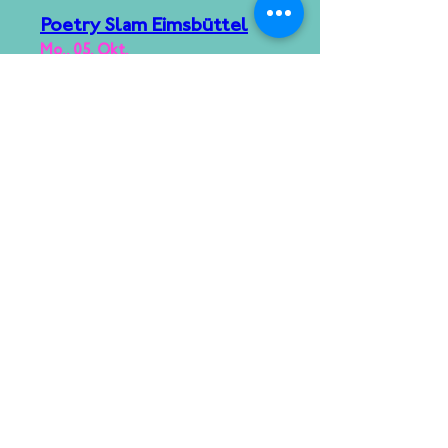
Poetry Slam Eimsbüttel
Mo., 05. Okt.
Mehr Infos
Tickets kaufen
Best of Poetry Slam: 15
Jahre Jubiläum | No 143