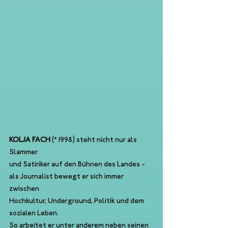
KOLJA FACH 
(*1998) steht nicht nur als 
Slammer 
und Satiriker auf den Bühnen des Landes - 
als Journalist bewegt er sich immer 
zwischen 
Hochkultur, Underground, Politik und dem 
sozialen Leben. 
So arbeitet er unter anderem neben seinen 