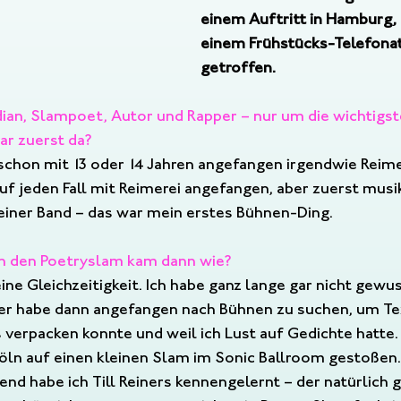
einem Auftritt in Hamburg, h
einem Frühstücks-Telefonat 
getroffen.
ian, Slampoet, Autor und Rapper – nur um die wichtigst
ar zuerst da?
e schon mit 13 oder 14 Jahren angefangen irgendwie Reim
uf jeden Fall mit Reimerei angefangen, aber zuerst musik
 einer Band – das war mein erstes Bühnen-Ding.
in den Poetryslam kam dann wie?
ine Gleichzeitigkeit. Ich habe ganz lange gar nicht gewus
ber habe dann angefangen nach Bühnen zu suchen, um Tex
gs verpacken konnte und weil ich Lust auf Gedichte hatte.
Köln auf einen kleinen Slam im Sonic Ballroom gestoßen.
nd habe ich Till Reiners kennengelernt – der natürlich