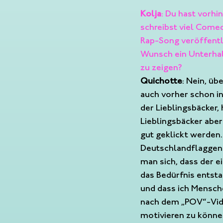
Kolja
: Du hast vorhi
schreibst viel Comed
Rap-Song veröffentli
Wunsch ein Unterhal
zu zeigen?
Quichotte
: Nein, üb
auch vorher schon in
der Lieblingsbäcker, 
Lieblingsbäcker aber 
gut geklickt werden.
Deutschlandflaggen 
man sich, dass der e
das Bedürfnis entsta
und dass ich Mensch
nach dem „POV“-Video
motivieren zu können