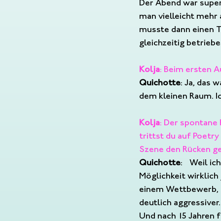
Der Abend war super 
man vielleicht mehr 
musste dann einen Te
gleichzeitig betriebe
Kolja
: Beim ersten A
Quichotte
: Ja, das 
dem kleinen Raum. Ic
Kolja
: Der spontane 
trittst du auf Poetr
Szene den Rücken ge
Quichotte
:  Weil ic
Möglichkeit wirklich 
einem Wettbewerb, de
deutlich aggressiver.
Und nach 15 Jahren fi