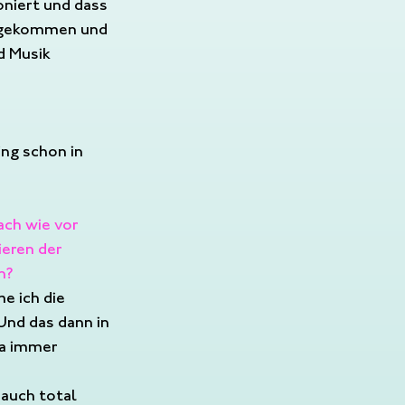
oniert und dass 
ergekommen und 
d Musik 
ing schon in 
ach wie vor 
ieren der 
n?
e ich die 
 Und das dann in 
da immer 
 auch total 