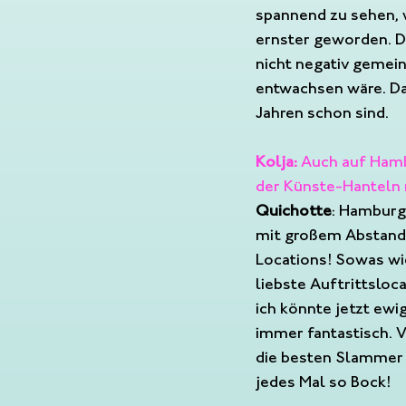
spannend zu sehen, w
ernster geworden. D
nicht negativ gemein
entwachsen wäre. Das
Jahren schon sind.
Kolja: 
Auch auf Hamb
der Künste-Hanteln 
Quichotte
: Hamburg
mit großem Abstand –
Locations! Sowas wie
liebste Auftrittsloc
ich könnte jetzt ewi
immer fantastisch. 
die besten Slammer 
jedes Mal so Bock!