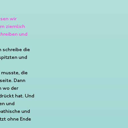
sen wir 
m ziemlich 
chreiben und 
h schreibe die 
spitzten und 
 musste, die 
seite. Dann 
n wo der 
rückt hat. Und 
en und 
pathische und 
etzt ohne Ende 