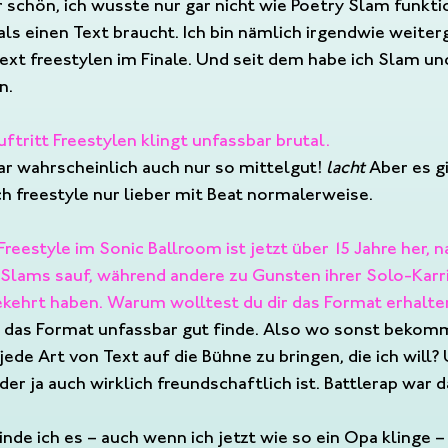
schön, ich wusste nur gar nicht wie Poetry Slam funkti
als einen Text braucht. Ich bin nämlich irgendwie weit
xt freestylen im Finale. Und seit dem habe ich Slam un
n.
uftritt Freestylen klingt unfassbar brutal.
war wahrscheinlich auch nur so mittelgut! 
lacht
 Aber es g
h freestyle nur lieber mit Beat normalerweise.
Freestyle im Sonic Ballroom ist jetzt über 15 Jahre her, n
y Slams sauf, während andere zu Gunsten ihrer Solo-Karr
kehrt haben. Warum wolltest du dir das Format erhalte
h das Format unfassbar gut finde. Also wo sonst bekomm
jede Art von Text auf die Bühne zu bringen, die ich will?
r ja auch wirklich freundschaftlich ist. Battlerap war 
nde ich es – auch wenn ich jetzt wie so ein Opa klinge –