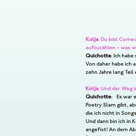
Kolja
: Du bist Comed
aufzuzählen – was w
Quichotte
: Ich hab
Von daher habe ich a
zehn Jahre lang Teil
Kolja
: Und der Weg 
Quichotte
:  
Es war e
Poetry Slam gibt, a
die ich nicht in Son
Und dann bin ich in 
angefixt! An dem Abe