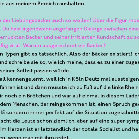
sie aus meinem Bereich raushalten. 
 der Lieblingsbäcker auch so wollen! Über die Figur müs
n. Du hast irgendwann angefangen Dialoge zwischen eine
errückten Bäcker und seiner irritierten Kundschaft zu s
ßig viral. Warum ausgerechnet ein Bäcker?
en Typen gibt es tatsächlich. Also der Bäcker existiert! Ic
und schreibe sie so, wie ich meine, dass es zu einer zuge
seiner Selbst passen würde.
all kennengelernt, weil ich in Köln Deutz mal aussteigen
fahren ist und dann musste ich zu Fuß auf die linke Rhein
mir noch ein Brötchen und war auf einmal in diesem Lade
jedem Menschen, der reingekommen ist, einen Spruch ged
15 sondern immer perfekt auf die Situation zugeschnitt
arscht die Leute schon ziemlich, aber auf eine super sym
im Herzen ist er letztendlich der totale Sozialist und h
en, wenn man mit ihm redet.