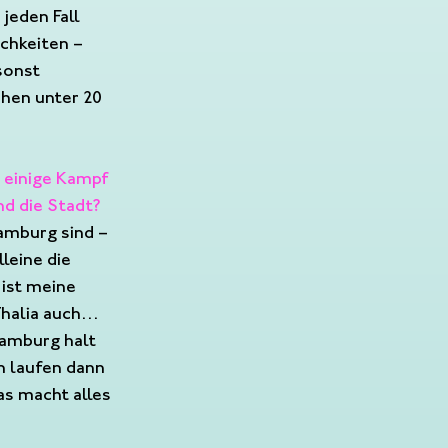
jeden Fall 
chkeiten – 
sonst 
hen unter 20 
 einige Kampf 
d die Stadt?
amburg sind – 
leine die 
ist meine 
Thalia auch… 
Hamburg halt 
 laufen dann 
s macht alles 