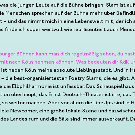
as die jungen Leute auf die Bühne bringen. Slam ist auf 
ie Menschen sprechen auf der Bühne mehr über Befindli
t – und das nimmt mich in eine Lebenswelt mit, der ich 
 finde ich super wertvoll wie repräsentiert auch Mensc
urger Bühnen kann man dich regelmäßig sehen, du hast
mit nach Köln nehmen können. Was bedeuten dir KdK un
 ist neben Köln meine absolute Lieblingsstadt. Und in H
 die best-organisiertesten Poetry Slams, die es gibt. Al
 die Elbphilharmonie ist unfassbar. Das Schauspielhaus 
ation überhaupt, das Ernst Deutsch-Theater ist irre, das 
g so weiter machen. Aber vor allem die LineUps sind in 
Viele Newcomer, eine große lokale Szene und dazwischen
des Landes rum und die Säle sind immer ausverkauft. Da