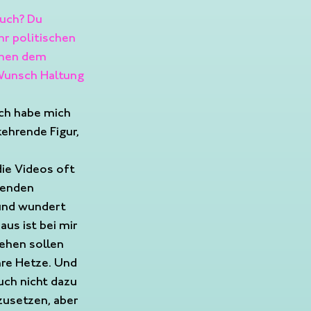
auch? Du 
r politischen 
chen dem 
Wunsch Haltung 
Ich habe mich 
ehrende Figur, 
 
die Videos oft 
henden 
und wundert 
us ist bei mir 
ehen sollen 
re Hetze. Und 
uch nicht dazu 
zusetzen, aber 