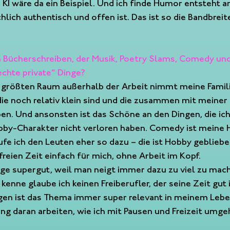
KI wäre da ein Beispiel. Und ich finde Humor entsteht 
ch authentisch und offen ist. Das ist so die Bandbreite
 Bücherschreiben, der Musik, Poetry Slams, Comedy und
echte private“ Dinge?
n größten Raum außerhalb der Arbeit nimmt meine Familie
die noch relativ klein sind und die zusammen mit meiner 
ben. Und ansonsten ist das Schöne an den Dingen, die ic
bby-Charakter nicht verloren haben. Comedy ist meine H
ufe ich den Leuten eher so dazu – die ist Hobby gebliebe
freien Zeit einfach für mich, ohne Arbeit im Kopf.
rage supergut, weil man neigt immer dazu zu viel zu ma
h kenne glaube ich keinen Freiberufler, der seine Zeit gut 
egen ist das Thema immer super relevant in meinem Lebe
g daran arbeiten, wie ich mit Pausen und Freizeit umge