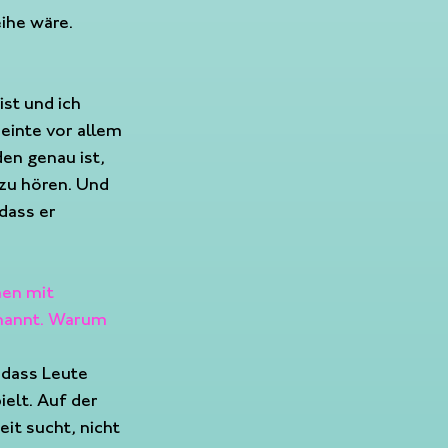
eihe wäre.
st und ich 
einte vor allem 
en genau ist, 
zu hören. Und 
dass er 
en mit 
nannt. Warum 
 dass Leute 
elt. Auf der 
it sucht, nicht 