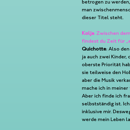
betrogen zu werden, 
man zwischenmenschli
dieser Titel steht.
Kolja
: Zwischen dem
findest du Zeit für „
Quichotte
: Also de
ja auch zwei Kinder, 
oberste Priorität ha
sie teilweise den Ho
aber die Musik verka
mache ich in meiner 
Aber ich finde ich f
selbstständig ist. Ic
inklusive mir. Desw
werde mein Leben lan