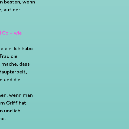
am besten, wenn 
, auf der 
 Co – wie 
 ein. Ich habe 
Frau die 
h mache, dass 
auptarbeit, 
n und die 
chen, wenn man 
im Griff hat, 
n und ich 
he.