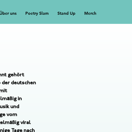
Über uns
Poetry Slam
Stand Up
Merch
hnt gehört 
 der deutschen 
mit 
lmäßig in 
usik und 
oge vom 
elmäßig viral 
inige Tage nach 