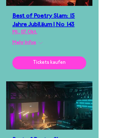
Best of Poetry Slam: 15
Jahre Jubiläum | No 143
Mi., 07. Okt.
Mehr Infos
Tickets kaufen