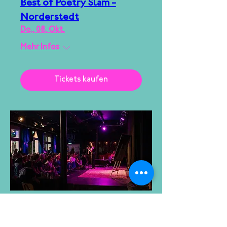
Best of Poetry Slam -
Norderstedt
Do., 08. Okt.
Mehr Infos
Tickets kaufen
Slam the Pony
Do., 15. Okt.