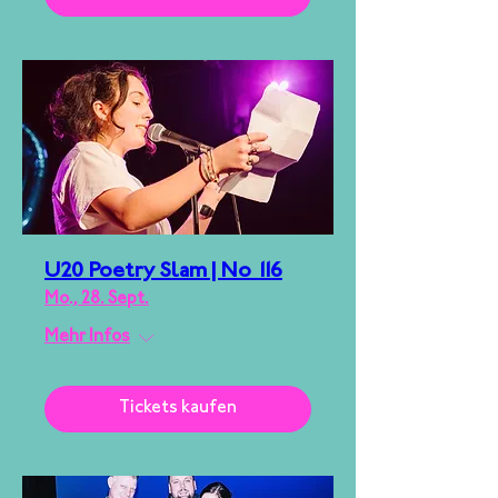
U20 Poetry Slam | No 116
Mo., 28. Sept.
Mehr Infos
Tickets kaufen