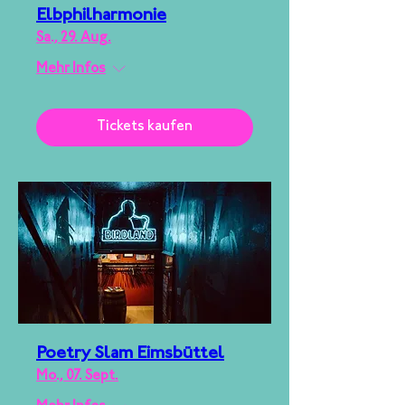
Elbphilharmonie
Sa., 29. Aug.
Mehr Infos
Tickets kaufen
Poetry Slam Eimsbüttel
Mo., 07. Sept.