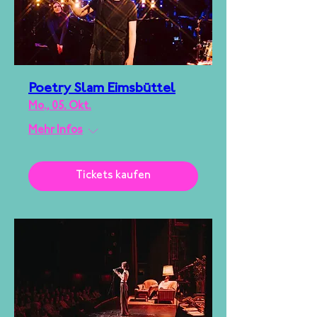
Poetry Slam Eimsbüttel
Mo., 05. Okt.
Mehr Infos
Tickets kaufen