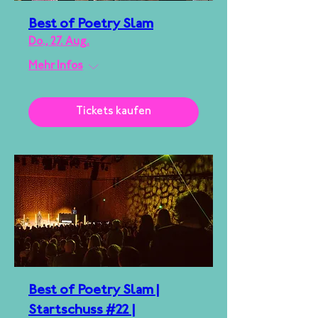
Best of Poetry Slam
Do., 27. Aug.
Mehr Infos
Tickets kaufen
Best of Poetry Slam |
Startschuss #22 |