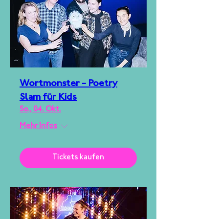
Wortmonster - Poetry
Slam für Kids
So., 04. Okt.
Mehr Infos
Tickets kaufen