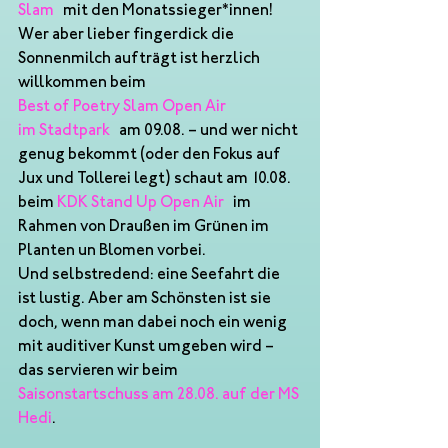
Slam
mit den Monatssieger*innen! 
Wer aber lieber fingerdick die 
Sonnenmilch aufträgt ist herzlich 
willkommen beim
Best of Poetry Slam Open Air 
im Stadtpark
 am 09.08. – und wer nicht 
genug bekommt (oder den Fokus auf 
Jux und Tollerei legt) schaut am 10.08. 
beim 
KDK Stand Up Open Air
 im 
Rahmen von Draußen im Grünen im 
Planten un Blomen vorbei.
Und selbstredend: eine Seefahrt die 
ist lustig. Aber am Schönsten ist sie 
doch, wenn man dabei noch ein wenig 
mit auditiver Kunst umgeben wird – 
das servieren wir beim 
Saisonstartschuss am 28.08. auf der MS 
Hedi
.