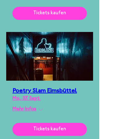
Tickets kaufen
Poetry Slam Eimsbüttel
Mo., 07. Sept.
Mehr Infos
Tickets kaufen