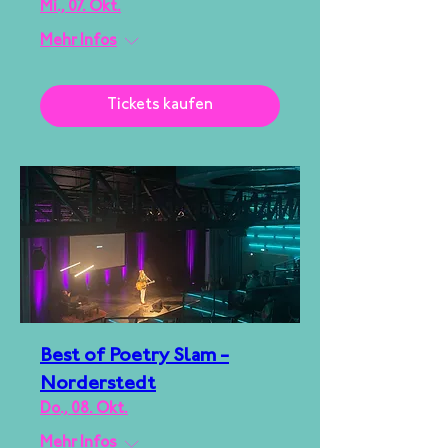
Mi., 07. Okt.
Mehr Infos
Tickets kaufen
Best of Poetry Slam -
Norderstedt
Do., 08. Okt.
Mehr Infos