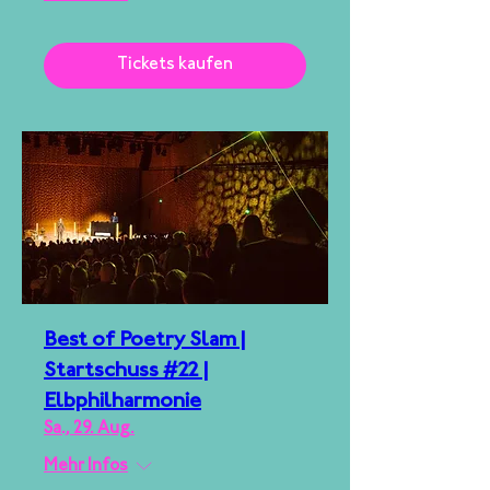
Tickets kaufen
Best of Poetry Slam |
Startschuss #22 |
Elbphilharmonie
Sa., 29. Aug.
Mehr Infos