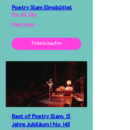
Poetry Slam Eimsbüttel
Mo., 05. Okt.
Mehr Infos
Tickets kaufen
Best of Poetry Slam: 15
Jahre Jubiläum | No 143