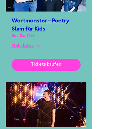
Wortmonster - Poetry
Slam für Kids
So., 04. Okt.
Mehr Infos
Tickets kaufen