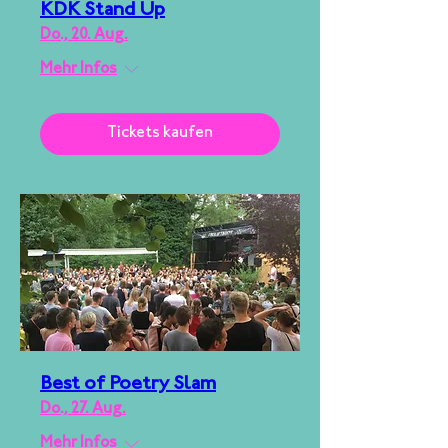
KDK Stand Up
Do., 20. Aug.
Mehr Infos
Tickets kaufen
Best of Poetry Slam
Do., 27. Aug.
Mehr Infos