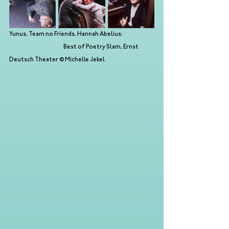
Yunus, Team no Friends, Hannah Abelius:                               
                                                     Best of Poetry Slam, Ernst 
Deutsch Theater © Michelle Jekel