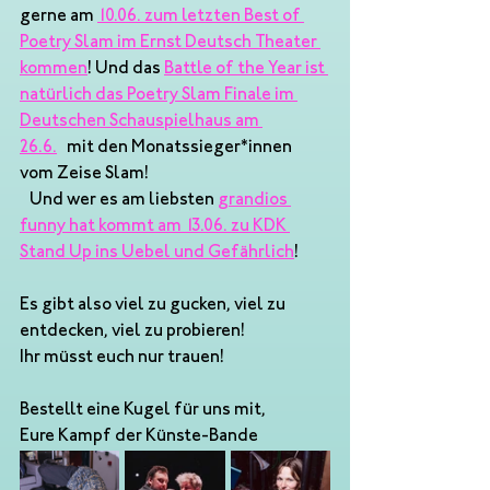
gerne am 
10.06. zum letzten Best of 
Poetry Slam im Ernst Deutsch Theater 
kommen
! Und das 
Battle of the Year ist 
natürlich das Poetry Slam Finale im 
Deutschen Schauspielhaus am 
26.6.
 mit den Monatssieger*innen 
vom Zeise Slam!
 Und wer es am liebsten 
grandios 
funny hat kommt am 13.06. zu KDK 
Stand Up ins Uebel und Gefährlich
!
Es gibt also viel zu gucken, viel zu 
entdecken, viel zu probieren!
Ihr müsst euch nur trauen!
Bestellt eine Kugel für uns mit,
Eure Kampf der Künste-Bande